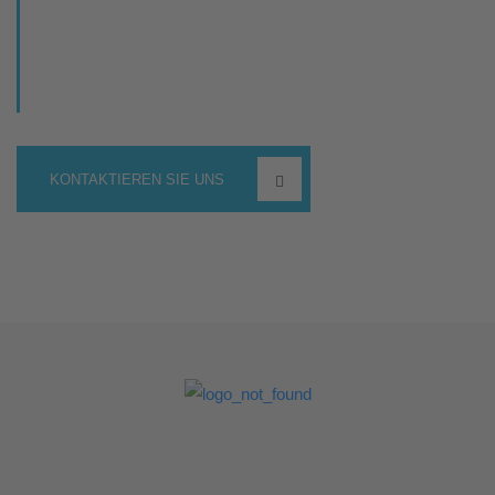
Gerne nehmen wir Ihren Auftrag entgegen oder beraten Sie
hinsichtlich der Realisierung Ihres angestrebten Projekts.
Schicken Sie uns einfach eine Kontaktanfrage und unser
Team wird sich mit Ihrem Anliegen auseinandersetzen.
KONTAKTIEREN SIE UNS