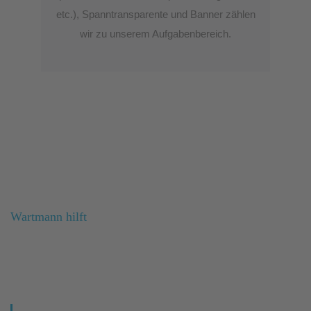
etc.), Spanntransparente und Banner zählen
wir zu unserem Aufgabenbereich.
Kontakt
Wartmann hilft
Wir sind immer bereit, Ihre
Traumwerke zu drucken!