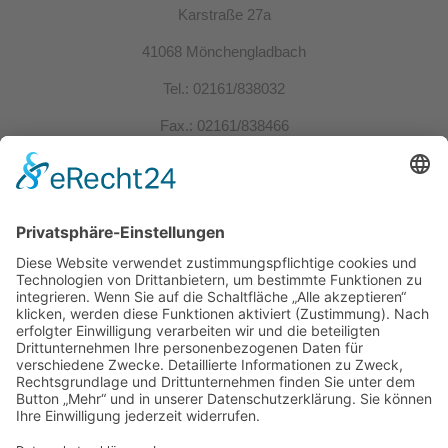
Karstraße 27a
41068 Mönchengladbach
Tel.: 02161/838032
Fax.: 02161/838466
info@wartmann-werbung.de
Kontakt
Bei Fragen oder Anliegen können Sie uns gerne
kontaktieren.
KONTAKT