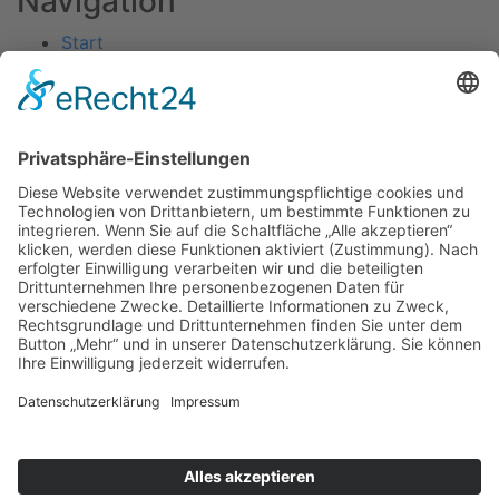
Navigation
Start
Unternehmen
Produktion
Leistungen
Kontakt
Impressum
Datenschutzerklärung
Anschrift
Karstraße 27a
41068 Mönchengladbach
Tel.: 02161/838032
Fax.: 02161/838466
info@wartmann-werbung.de
Kontakt
Bei Fragen oder Anliegen können Sie uns gerne