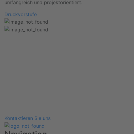
umfangreich und projektorientiert.
Druckvorstufe
Wartmann hilft
Wir sind immer bereit, Ihre
Traumwerke zu drucken!
Kontakt
Gerne nehmen wir Ihren Auftrag entgegen oder
beraten Sie hinsichtlich der Realisierung Ihres
angestrebten Projekts. Schicken Sie uns einfach eine
Kontaktanfrage und unser Team wird sich mit Ihrem
Anliegen auseinandersetzen.
Kontaktieren Sie uns